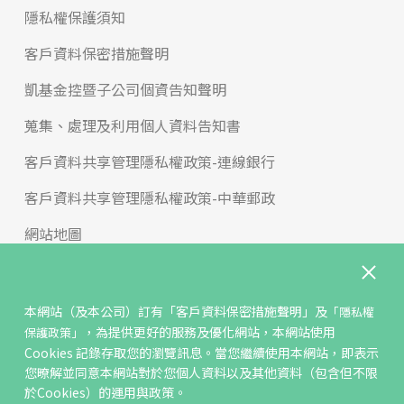
隱私權保護須知
客戶資料保密措施聲明
凱基金控暨子公司個資告知聲明
蒐集、處理及利用個人資料告知書
客戶資料共享管理隱私權政策-連線銀行
客戶資料共享管理隱私權政策-中華郵政
網站地圖
版權宣告
免責聲明
本網站（及本公司）訂有
「客戶資料保密措施聲明」
及
「隱私權
，為提供更好的服務及優化網站，本網站使用
保護政策」
聯絡我們
Cookies 記錄存取您的瀏覽訊息。當您繼續使用本網站，即表示
您暸解並同意本網站對於您個人資料以及其他資料（包含但不限
反詐騙專區
於Cookies）的運用與政策。