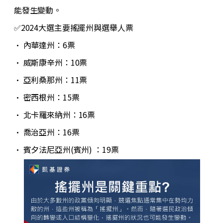
能發生變動。
✅2024大選主要搖擺州與選舉人票
• 內華達州：6票
•
威斯康辛州：10票
•
亞利桑那州：11票
•
密西根州：15票
•
北卡羅來納州：16票
•
喬治亞州：16票
•
賓夕法尼亞州(賓州) ：19票