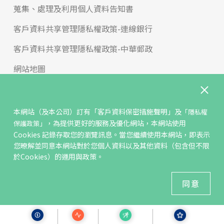
蒐集、處理及利用個人資料告知書
客戶資料共享管理隱私權政策-連線銀行
客戶資料共享管理隱私權政策-中華郵政
網站地圖
版權宣告
免責聲明
本網站（及本公司）訂有
「客戶資料保密措施聲明」
及
「隱私權
，為提供更好的服務及優化網站，本網站使用
保護政策」
聯絡我們
Cookies 記錄存取您的瀏覽訊息。當您繼續使用本網站，即表示
您暸解並同意本網站對於您個人資料以及其他資料（包含但不限
反詐騙專區
於Cookies）的運用與政策。
© KGIS Securities 2021版權所有
同意
建議瀏覽器 Edge、Chrome、Safari、Firefox 以上最新版本