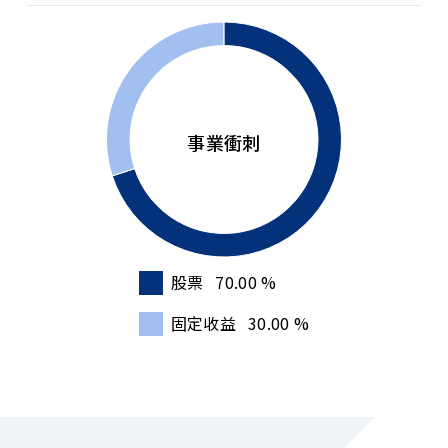
Chart
Pie chart with 2 slices.
事業衝刺
股票
70.00
%
End of interactive chart.
固定收益
30.00
%