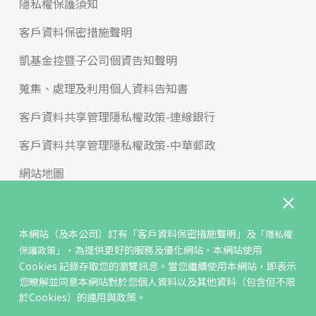
隱私權保護須知
客戶資料保密措施聲明
凱基金控暨子公司個資告知聲明
蒐集、處理及利用個人資料告知書
客戶資料共享管理隱私權政策-連線銀行
客戶資料共享管理隱私權政策-中華郵政
網站地圖
版權宣告
免責聲明
本網站（及本公司）訂有
「客戶資料保密措施聲明」
及
「隱私權
，為提供更好的服務及優化網站，本網站使用
保護政策」
聯絡我們
Cookies 記錄存取您的瀏覽訊息。當您繼續使用本網站，即表示
您暸解並同意本網站對於您個人資料以及其他資料（包含但不限
反詐騙專區
於Cookies）的運用與政策。