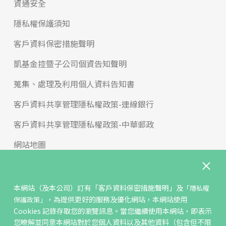
資通安全
隱私權保護須知
客戶資料保密措施聲明
凱基金控暨子公司個資告知聲明
蒐集、處理及利用個人資料告知書
客戶資料共享管理隱私權政策-連線銀行
客戶資料共享管理隱私權政策-中華郵政
網站地圖
版權宣告
免責聲明
本網站（及本公司）訂有
「客戶資料保密措施聲明」
及
「隱私權
，為提供更好的服務及優化網站，本網站使用
保護政策」
聯絡我們
Cookies 記錄存取您的瀏覽訊息。當您繼續使用本網站，即表示
您暸解並同意本網站對於您個人資料以及其他資料（包含但不限
反詐騙專區