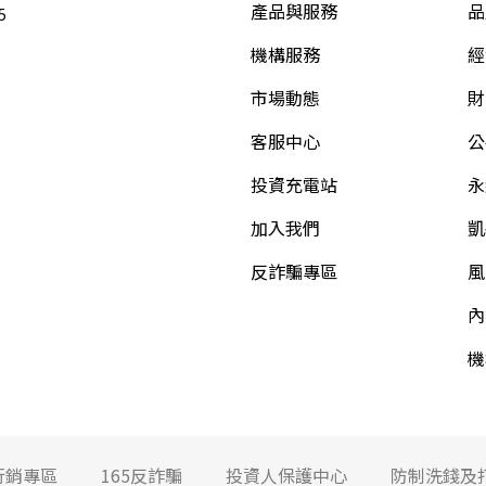
產品與服務
品
5
機構服務
經
市場動態
財
客服中心
公
投資充電站
永
加入我們
凱
反詐騙專區
風
內
機
行銷專區
165反詐騙
投資人保護中心
防制洗錢及