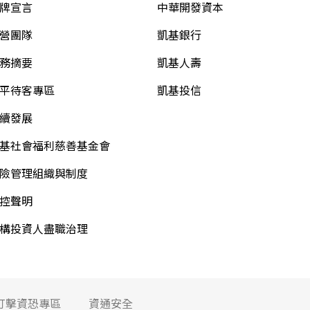
牌宣言
中華開發資本
營團隊
凱基銀行
務摘要
凱基人壽
平待客專區
凱基投信
續發展
基社會福利慈善基金會
險管理組織與制度
控聲明
構投資人盡職治理
打擊資恐專區
資通安全