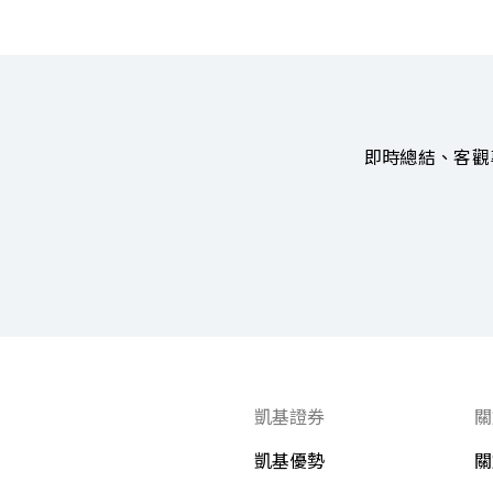
即時總結、客觀
凱基證券
關
凱基優勢
關