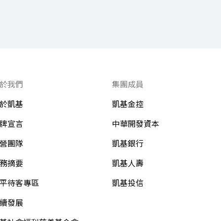
於我們
集團成員
於凱基
凱基金控
牌宣言
中華開發資本
營團隊
凱基銀行
務摘要
凱基人壽
平待客專區
凱基投信
續發展