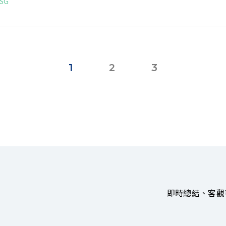
SG
1
2
3
即時總結、客觀