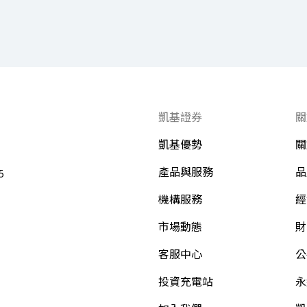
凱基證券
關
凱基優勢
關
產品與服務
品
5
機構服務
經
市場動態
財
客服中心
公
投資充電站
永