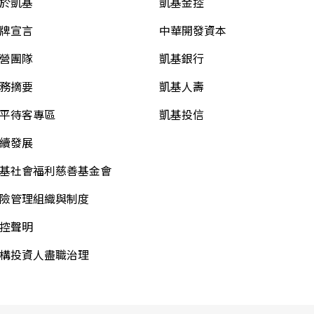
於凱基
凱基金控
牌宣言
中華開發資本
營團隊
凱基銀行
務摘要
凱基人壽
平待客專區
凱基投信
續發展
基社會福利慈善基金會
險管理組織與制度
控聲明
構投資人盡職治理