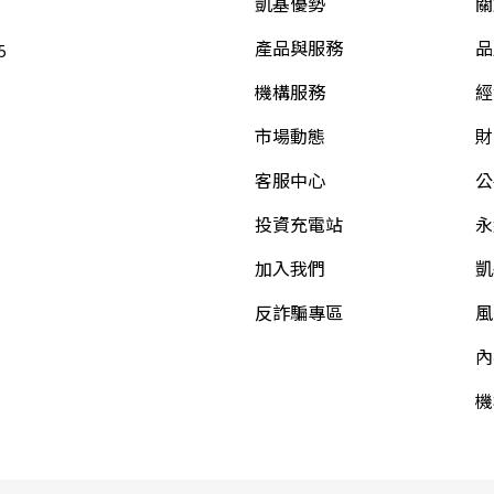
凱基優勢
關
產品與服務
品
5
機構服務
經
市場動態
財
客服中心
公
投資充電站
永
加入我們
凱
反詐騙專區
風
內
機