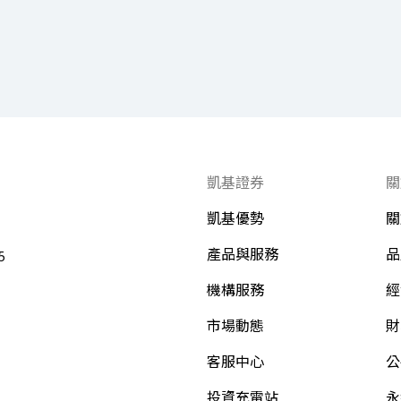
凱基證券
關
凱基優勢
關
產品與服務
品
5
機構服務
經
市場動態
財
客服中心
公
投資充電站
永