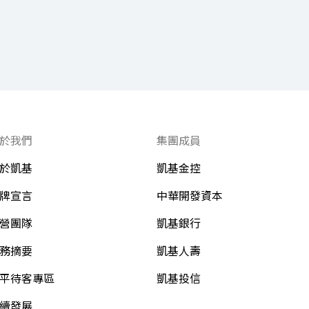
於我們
集團成員
於凱基
凱基金控
牌宣言
中華開發資本
營團隊
凱基銀行
務摘要
凱基人壽
平待客專區
凱基投信
續發展