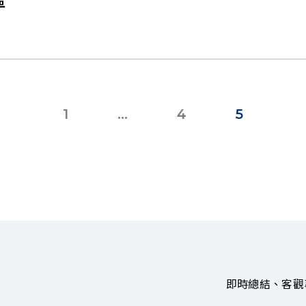
1
...
4
5
即時總結、客觀